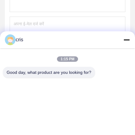
cris
भेजना
1:15 PM
Good day, what product are you looking for?
GUANGZHOU LIE JIANG ELECTRONIC
TECHNOLOGY CO., LTD.
Sales07@liejianggame.com
86--182 1801 0948