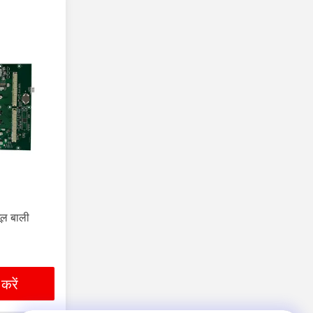
ूल बाली
 करें