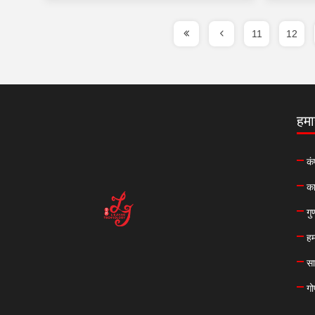
11
12
हमार
कं
का
गु
हम
सा
गो