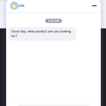
cris
3:33 AM
Good day, what product are you looking 
for?
हमसे संपर्क करें
Sales07@liejianggame.com
86--182 1801 0948
No.105, Shixin रोड के उत्तर, Kengtou, Panyu क्षेत्र,
गुआंगज़ौ, चीन