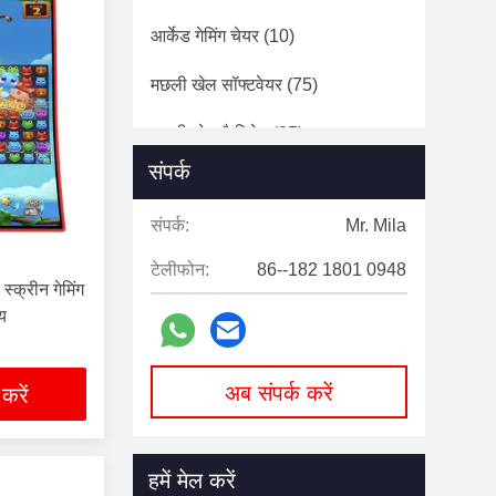
आर्केड गेमिंग चेयर
(10)
मछली खेल सॉफ्टवेयर
(75)
मछली खेल कैबिनेट
(25)
संपर्क
डुअल स्लॉट गेम सॉफ्टवेयर
(22)
संपर्क:
Mr. Mila
डुअल स्लॉट गेम कैबिनेट
(17)
टेलीफोन:
86--182 1801 0948
सिंगल स्क्रीन स्लॉट गेम
(30)
्क्रीन गेमिंग
्य
इलेक्ट्रॉनिक रूलेट गेम
(27)
अनारक्षित उत्पाद
(408)
अब संपर्क करें
 करें
हमें मेल करें