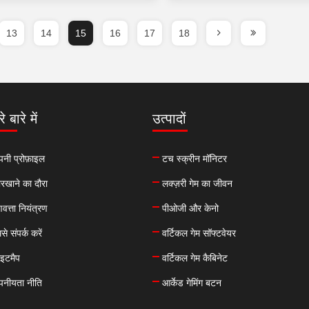
13
14
15
16
17
18
े बारे में
उत्पादों
पनी प्रोफ़ाइल
टच स्क्रीन मॉनिटर
रखाने का दौरा
लक्ज़री गेम का जीवन
णवत्ता नियंत्रण
पीओजी और केनो
से संपर्क करें
वर्टिकल गेम सॉफ्टवेयर
इटमैप
वर्टिकल गेम कैबिनेट
पनीयता नीति
आर्केड गेमिंग बटन