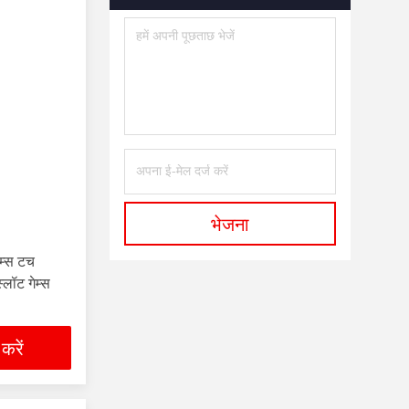
भेजना
ेम्स टच
्लॉट गेम्स
 करें