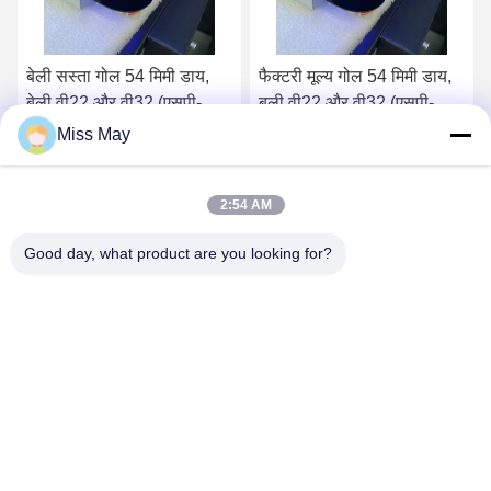
फैक्टरी मूल्य गोल 54 मिमी डाय,
बाली बटन, गोल 54 मिमी डाय,
बली वी22 और वी32 (एसपी-
बाली वी22 और वी32 (एसपी-
आरएनडी-बली) बली बटन बिक्री
आरएनडी-बाली)
Miss May
के लिए
सर्वोत्तम मूल्य प्राप्त करें
सर्वोत्तम मूल्य प्राप्त करें
2:54 AM
Good day, what product are you looking for?
GUANGZHOU LIE JIANG ELECTRONIC
TECHNOLOGY CO., LTD.
Sales07@liejianggame.com
86--182 1801 0948