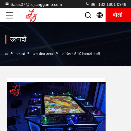
Sales07@liejianggame.com
86--182 1801 0948
बोली
उत्पादों
>
>
>
घर
उत्पादों
अनारक्षित उत्पाद
लीजियांग 8 10 खिलाड़ी मछली पकड़ने की टेबल मशीनें नई गेम मशीन बिक्री के लिए कम कीमत वाली गुआंगज़ौ हॉट सेलिंग फैक्ट्री