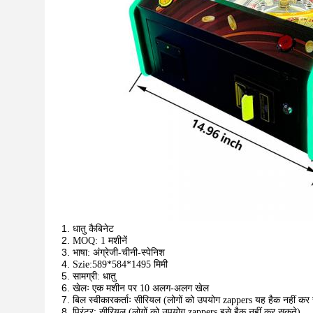
धातु कैबिनेट
MOQ: 1 मशीनें
भाषा: अंग्रेजी-चीनी-स्पेनिश
Szie:589*584*1495 मिमी
सामग्री: धातु
खेलः एक मशीन पर 10 अलग-अलग खेल
बिल स्वीकारकर्ताः सीरियल (लोगों को उपयोग zappers यह हैक नहीं कर
प्रिंटर: सीरियल (लोगों को उपयोग zappers इसे हैक नहीं कर सकते)