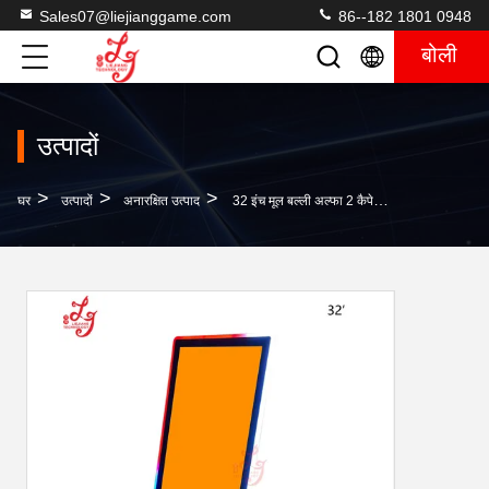
Sales07@liejianggame.com
86--182 1801 0948
बोली
उत्पादों
>
>
>
घर
उत्पादों
अनारक्षित उत्पाद
32 इंच मूल बल्ली अल्फा 2 कैपेसिटिव पीसीएपी 3एम आरएस232 गेमिंग टच स्क्रीन मॉनिटर