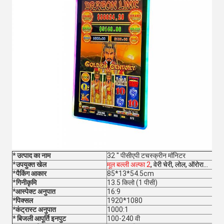
* उत्पाद का नाम
32 '' पीसीएपी टचस्क्रीन मॉनिटर
*
उपयुक्त खेल
मूल बल्ली अल्फा 2
, वेरी चेरी, लोल, ऑरोरा...
*
पैकिंग आकार
85*13*54.5cm
*
गिनीकृमि
13.5 किलो (1 पीसी)
*आस्पेक्ट अनुपात
16:9
*पिक्सल
1920*1080
*कंट्रास्ट अनुपात
1000:1
* बिजली आपूर्ति इनपुट
100-240 वी