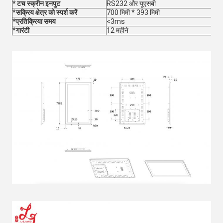
* टच स्क्रीन इनपुट
RS232 और यूएसबी
*
सक्रिय क्षेत्र को स्पर्श करें
700 मिमी * 393 मिमी
*प्रतिक्रिया समय
<3ms
*
गारंटी
12 महीने