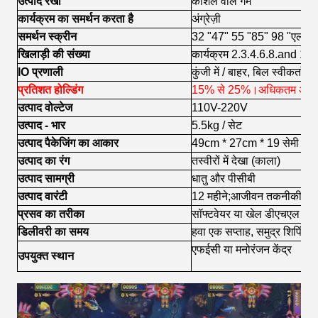
उत्पाद रेखा
कौशल वाले गेम
कार्यक्रम का समर्थन करता है
अंग्रेज़ी
समर्थन स्क्रीन
32 "47" 55 "85" 98 "एलजी ए
खिलाड़ी की संख्या
कार्यक्रम 2.3.4.6.8.and 10 ख
IO प्रणाली
कुंजी में / बाहर, बिल स्वीकर्ता,
प्रतिशत होल्डिंग
15% से 25%।अधिकतम अवध
उत्पाद वोल्टेज
110V-220V
उत्पाद - भार
5.5kg / सेट
उत्पाद पैकेजिंग का आकार
49cm * 27cm * 19 सेमी
उत्पाद का रंग
तस्वीरों में देखा (काला)
उत्पाद सामग्री
धातु और पीसीबी
उत्पाद वारंटी
12 महीने;आजीवन तकनीकी सह
प्रसव का तरीका
सॉफ्टवेयर या खेल डीएचएल या फ
डिलीवरी का समय
हवा एक सप्ताह, समुद्र शिपिंग 1
एफईसी या मनोरंजन केंद्र
उपयुक्त स्थान