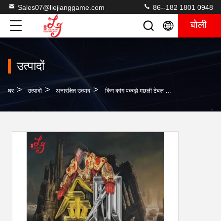
Sales07@liejianggame.com
86--182 1801 0948
बोली
उत्पादों
>
>
>
घर
उत्पादों
अनारक्षित उत्पाद
किंग कांग पकड़ो मछली टेबल सॉफ्टवेयर 8 खिलाड़ी हंटर जुआ खेल