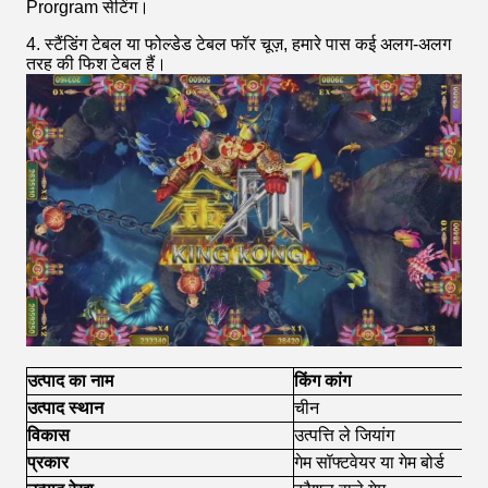
Prorgram सेटिंग।
4. स्टैंडिंग टेबल या फोल्डेड टेबल फॉर चूज़, हमारे पास कई अलग-अलग
तरह की फिश टेबल हैं।
उत्पाद का नाम
किंग कांग
उत्पाद स्थान
चीन
विकास
उत्पत्ति ले जियांग
प्रकार
गेम सॉफ्टवेयर या गेम बोर्ड