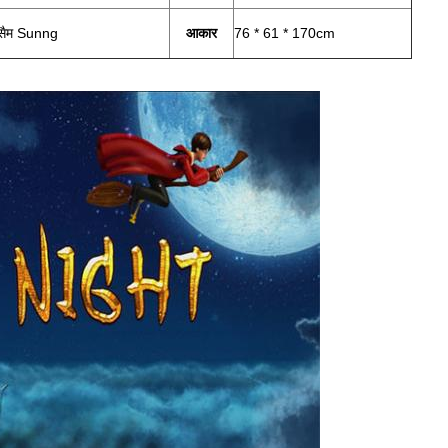
सैम Sunng
आकार
76 * 61 * 170cm