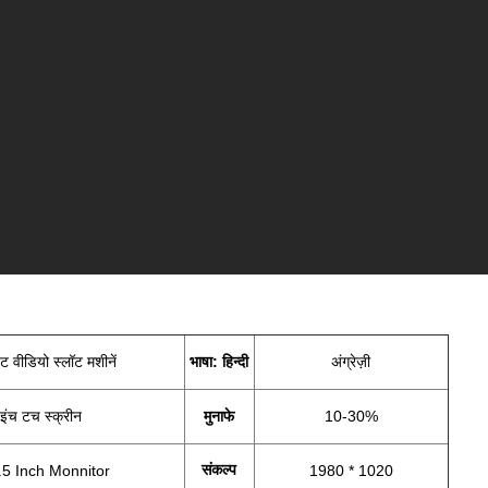
ट वीडियो स्लॉट मशीनें
भाषा: हिन्दी
अंग्रेज़ी
इंच टच स्क्रीन
मुनाफे
10-30%
संकल्प
.5 Inch Monnitor
1980 * 1020