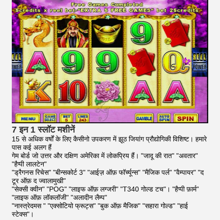
7 इन 1 स्लॉट मशीनें
15 से अधिक वर्षों के लिए कैसीनो उपकरण में झूठ जियांग प्रौद्योगिकी विशिष्ट।
हमारे
पास कई अलग हैं
गेम बोर्ड जो उत्तर और दक्षिण अमेरिका में लोकप्रिय हैं। "जादू की रात" "अवतार"
"हैप्पी लालटेन"
"ड्रैगनस रिचेस" "बीन्सकोर्ट 3" "आईज़ ऑफ़ फॉर्च्यून्स" "मैजिक पर्ल" "वैम्पायर" "द
टूर ऑफ़ द ज्वालामुखी"
"सेक्सी क्वीन" "POG"
"लाइफ ऑफ़ लग्जरी" "T340 गोल्ड टच"। "हैप्पी फ़ार्म"
"लाइफ ऑफ़ लॉकलॉजी" "अलादीन लैम्प"
"नास्त्रेदमस
" "एक्सोटियो फ्रूट्स" "बुक ऑफ़ मैजिक" "सहारा गोल्ड" "हाई
स्टेक्स"।