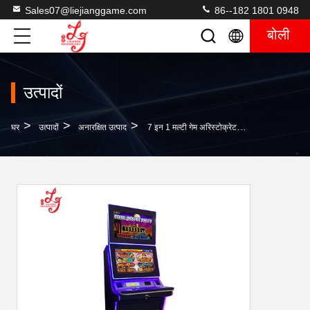
Sales07@liejianggame.com
86--182 1801 0948
बोली
उत्पादों
>
>
>
घर
उत्पादों
अनारक्षित उत्पाद
7 इन 1 मल्टी गेम अरिस्टोक्रेट ड्रैगन स्लॉट मशीनें कैसीनो Pcb स्लॉट गेम बोर्ड