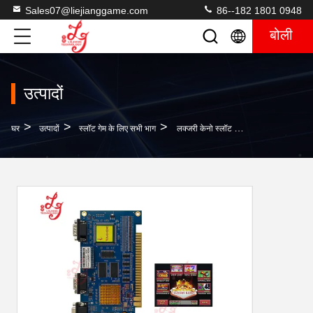
Sales07@liejianggame.com
86--182 1801 0948
बोली
उत्पादों
>
>
>
घर
उत्पादों
स्लॉट गेम के लिए सभी भाग
लक्जरी केनो स्लॉट जीवन की लक्जरी पीसीबी बोर्ड TOUCHEASY KENO बिक्री के लिए