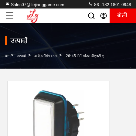
Sales07@liejianggame.com
86--182 1801 0948
बोली
उत्पादों
>
>
>
घर
उत्पादों
आर्केड गेमिंग बटन
26*45 मिमी मॉडल वीएलटी-एनडीपी-ई गोल बटन बिक्री के लिए