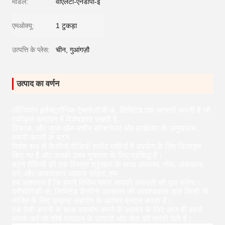
मॉडल:
वीएलटी-एनडीपी-ई
एमओक्यू:
1 टुकड़ा
उत्पत्ति के प्लेस:
चीन, गुआंगज़ौ
उत्पाद का वर्णन
लीजियांग इलेक्ट्रॉनिक टेक्नोलॉजी कं, लिमिटेड एक अग्रणी कंपनी है जो
एकीकृत उत्पादन में विशेषज्ञता रखती है,
विकास, और जुआ खेल मशीन सॉफ्टवेयर और हार्डवेयर के अनुसंधान.
हमारी कंपनी के बटन
विशेष रूप से कैसीनो वीडियो स्लॉट मशीनों में उपयोग के लिए डिज़ाइन
किए गए हैं और उनकी उच्च गुणवत्ता के लिए प्रसिद्ध हैं।
बटन शैलियों की एक विस्तृत श्रृंखला के साथ उपलब्ध, गोल, अंडाकार,
वर्ग, और आयताकार आकार सहित, हम
हम आश्वस्त हैं कि हमारे विविध चयन आपकी जरूरतों को पूरा करेगा।
प्रौद्योगिकी कं, लिमिटेड कैसीनो उपकरण की आवश्यकता वाले किसी भी
व्यक्ति के लिए उत्कृष्ट सहयोग के अवसर प्रदान करता है।
एक ऐसी कंपनी के साथ सहयोग करने के अवसर के लिए आज ही हमसे
संपर्क करें जो शीर्ष पायदान के उत्पादों और सेवा की गारंटी देती है।