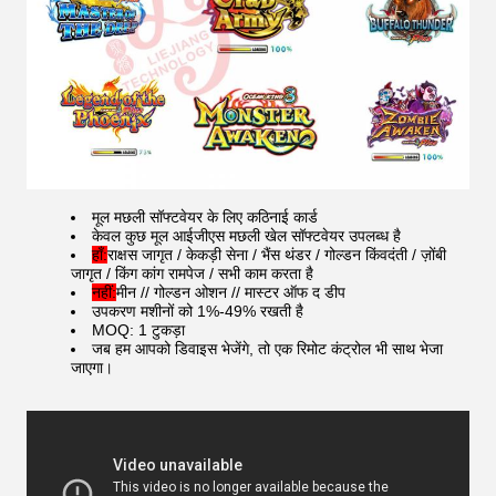
मूल मछली सॉफ्टवेयर के लिए कठिनाई कार्ड
केवल कुछ मूल आईजीएस मछली खेल सॉफ्टवेयर उपलब्ध है
हाँ:
राक्षस जागृत / केकड़ी सेना / भैंस थंडर / गोल्डन किंवदंती / ज़ोंबी
जागृत / किंग कांग रामपेज / सभी काम करता है
नहीं:
मीन // गोल्डन ओशन // मास्टर ऑफ द डीप
उपकरण मशीनों को 1%-49% रखती है
MOQ: 1 टुकड़ा
जब हम आपको डिवाइस भेजेंगे, तो एक रिमोट कंट्रोल भी साथ भेजा
जाएगा।