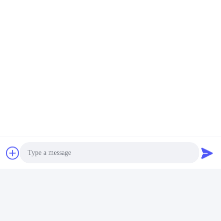
गेमिंग बोर्ड
वेव & बली वी27 बटन डेक टच
स्क्रीन बिक्री के लिए
सर्वोत्तम मूल्य प्राप्त करें
सर्वोत्तम मूल्य प्राप्त करें
GUANGZHOU LIE JIANG ELECTRONIC
TECHNOLOGY CO., LTD.
Sales07@liejianggame.com
86--182 1801 0948
No.105, Shixin रोड के उत्तर, Kengtou, Panyu क्षेत्र, गुआंगज़ौ, चीन
Photo