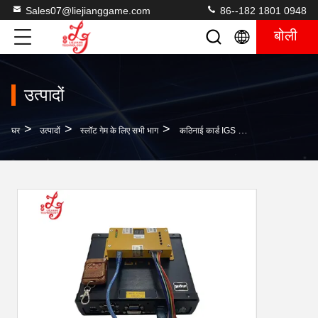
Sales07@liejianggame.com
86--182 1801 0948
बोली
उत्पादों
>
>
>
घर
उत्पादों
स्लॉट गेम के लिए सभी भाग
कठिनाई कार्ड IGS के लिए मूल मछली टेबल पकड़ 1%-49% सॉफ्टवेयर के लिए महासागर राजा 3 प्लस मछली टेबल सॉफ्टवेयर बिक्री के लिए