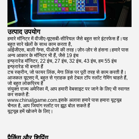
उत्पाद उपयोग
हमारे मॉनिटर में वीजीए-यूएसबी-सीरियल जैसे बहुत सारे इंटरफेस हैं।यह
बहुत सारे खेलों के साथ काम करता है,
cris
आईजीएस, बाली गेम्स, पीओजी की तरह।ज़ोर-ज़ोर से हंसना।हमारे पास
अन्य आकार के मॉनिटर भी हैं, जैसे 19 इंच
इन्फ्रारेड मॉनिटर, 22 इंच, 27 इंच, 32 इंच, 43 इंच, हम 55 इंच
7:38 AM
इन्फ्रारेड भी बनाते हैं
टच स्क्रीन, जो फायर लिंक, मेगा लिंक पर पूरी तरह से काम करती है।
आजकल यूएसए में, बहुत से ग्राहक इसे टेबल टॉप स्लॉट गेमिंग चाहते हैं,
Good day, what product are you looking for?
जो बहुत लोकप्रिय है
संयुक्त राज्य अमेरिका में, आप हमारी वेबसाइट पर जाने के लिए भी स्वागत
कर सकते हैं:
www.chinaljgame.com.
इसके अलावा हमारे पास हमारा यूट्यूब
चैनल है, आप जियांग स्लॉट पर झूठ बोल सकते हैं
यूट्यूब हमें खोजने के लिए।