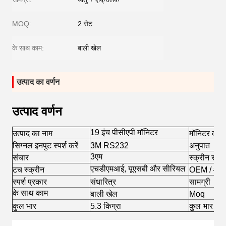
MOQ:
2 सेट
के साथ काम:
बाली खेल
उत्पाद का वर्णन
उत्पाद वर्णन
19 इंच पीसीएपी मॉनिटर
उत्पाद का नाम
मॉनिटर का 
सिग्नल इनपुट स्पर्श करें
3M RS232
अनुपात
3एम
संचार
स्क्रीन संकल
एचडीएमआई, यूएसबी और सीरियल
टच स्क्रीन
OEM / ओड
स्पर्श प्रकार
संधारित्र
सामग्री
के साथ काम
बाली खेल
Moq
कुल भार
5.3 किग्रा
कुल भार