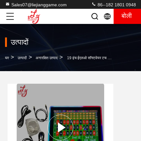
Sales07@liejianggame.com
86--182 1801 0948
बोली
उत्पादों
>
>
>
घर
उत्पादों
अनारक्षित उत्पाद
19 इंच ईएलओ सॉफ्टवेयर टच स्क्रीन मॉनिटर बिक्री के लिए रूलेट गेमिंग गेम्स मशीनों के साथ काम करते हैं