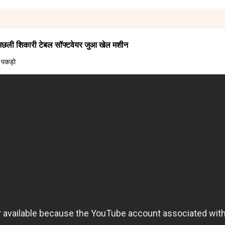
 मछली शिकारी टेबल सॉफ्टवेयर जुआ खेल मशीन
 पकड़ो