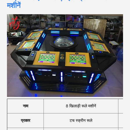
मशीनें
नाम
8 खिलाड़ी रूले मशीनें
प्रकार
टच स्क्रीन रूले